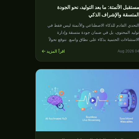
ستقبل الأتمتة: ما بعد التوليد، نحو الجودة
لمتسقة والإشراف الذكي
لتحدي القادم للذكاء الاصطناعي والأتمتة ليس فقط في
وليد المحتوى، بل في ضمان جودة متسقة وإدارة
لاستثناءات الحتمية بذكاء على نطاق واسع. نتوقع تحولاً
حو آليات تحكم أذكى وأدوات إشراف بشري معززة.
اقرأ المزيد
04 Aug 202
توقعات