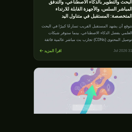
لبحث والتطوير بالذكاء الاصطناعي، والتدفق
لمباشر السلس، والأجهزة القابلة للارتداء
لمتخصصة: المستقبل في متناول اليد
توقع أن يشهد المستقبل القريب تسارعًا كبيرًا في البحث
لعلمي بفضل الذكاء الاصطناعي، بينما ستوفر شبكات
توصيل المحتوى (CDNs) تجارب بث مباشر عالمية فائقة
لسلاسة، وستتطور الأجهزة القابلة للارتداء لتناسب
اقرأ المزيد
31 Jul 202
حتياجات المستخدمين الفردية بشكل أكبر.
توقعات