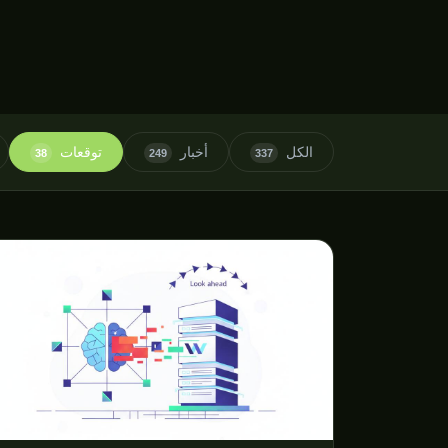
الكل
أخبار
توقعات
38
249
337