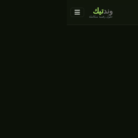
وند
تيك
حلول رقمية متكاملة