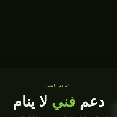
الدعم الفني
دعم
فني
لا ينام