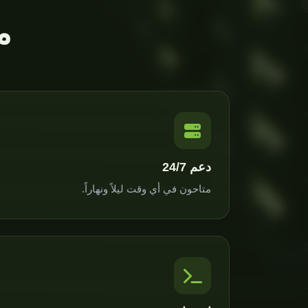
م
دعم 24/7
متاحون في أي وقت ليلاً ونهاراً.